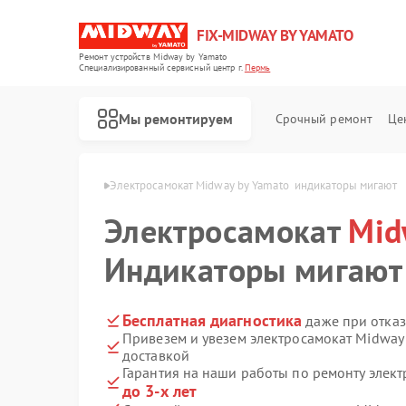
FIX-MIDWAY BY YAMATO
Ремонт устройств Midway by Yamato
Специализированный cервисный центр г.
Пермь
Мы ремонтируем
Срочный ремонт
Це
Ремонт электросамокатов Midway by Yamato
 by Yamato  в Перми
Электросамокат Midway by Yamato  индикаторы мигают
Электросамокат
Mid
Индикаторы мигают
Бесплатная диагностика
даже при отказ
Привезем и увезем электросамокат Midway
доставкой
Гарантия на наши работы по ремонту элек
до 3-х лет