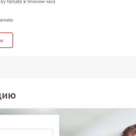
by Yamato в течении часа
Yamato
ны
цию