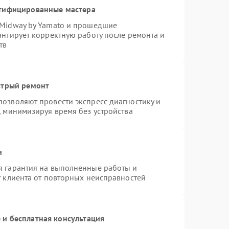
ртифицированные мастера
 Midway by Yamato и прошедшие
антирует корректную работу после ремонта и
тв
стрый ремонт
озволяют провести экспресс-диагностику и
, минимизируя время без устройства
и
я гарантия на выполненные работы и
т клиента от повторных неисправностей
и бесплатная консультация